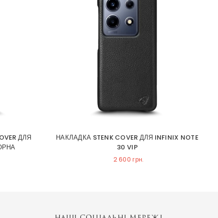
COVER ДЛЯ
НАКЛАДКА STENK COVER ДЛЯ INFINIX NOTE
Ф
ЧОРНА
30 VIP
2 600 грн.
НАШІ СОЦІАЛЬНІ МЕРЕЖІ