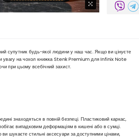
ий супутник будь-якої людини у наш час. Якщо ви цінуєте
ти увагу на чохол книжка Stenk Premium для Infinix Note
ючи при цьому всебічний захист.
едині знаходяться в повній безпеці. Пластиковий каркас,
апобігає випадковим деформаціям в кишені або в сумці.
 ви шукаєте стильні аксесуари за доступними цінами,