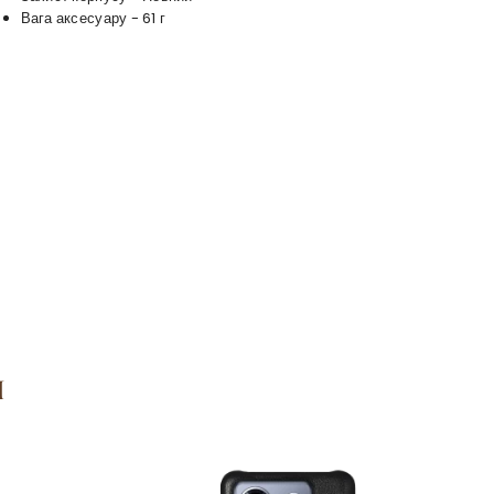
Вага аксесуару - 61 г
я