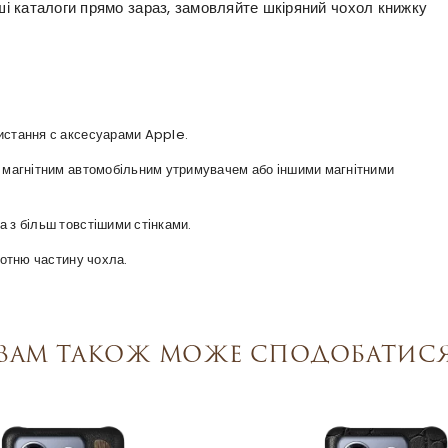
аші каталоги прямо зараз, замовляйте шкіряний чохол книжку
ристання с аксесуарами Apple.
 з магнітним автомобільним утримувачем або іншими магнітними
а з більш товстішими стінками.
оротню частину чохла.
Вам також може сподобатис