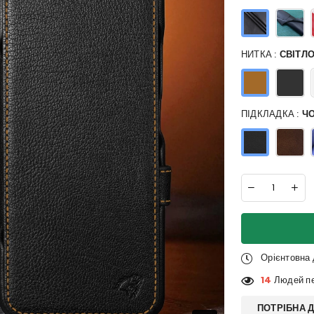
НИТКА :
СВІТЛ
ПІДКЛАДКА :
Ч
Орієнтовна
14
Людей пе
ПОТРІБНА 