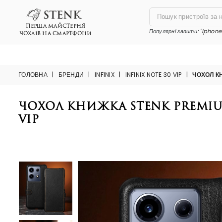
ПЕРША МАЙСТЕРНЯ
Популярні запити:
"iphone 
ЧОХЛІВ НА СМАРТФОНИ
ГОЛОВНА
|
БРЕНДИ
|
INFINIX
|
INFINIX NOTE 30 VIP
|
ЧОХОЛ К
Чохол книжка Stenk Premium
VIP