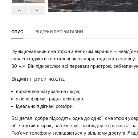
ОПИС
ВІДГУКИ ПРО МАГАЗИН
Функціональний смартфон з великим екраном – невід'ємн
сучасні гаджети та стильні аксесуари, тоді варто зверну
30 VIP. Він підкреслює всі переваги пристрою, забезпечу
Відмінні риси чохла:
вироблена натуральна шкіра;
якісна форма і рядок всіх швів;
ідеально підігнані розміри.
Всі деталі добре підходять одна до одної, смартфон усер
обтягнутий шкірою, забезпечує необхідну жорсткість і з
Роз'єми телефону залишаються у вільному доступі. Якщо