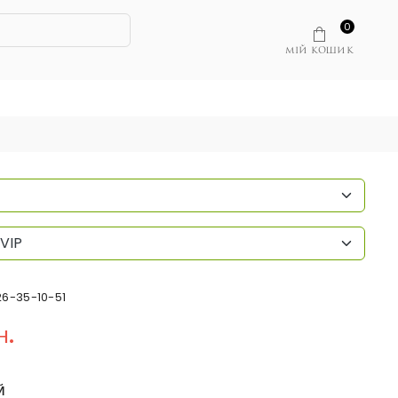
0
МІЙ КОШИК
 VIP
26-35-10-51
н.
Й