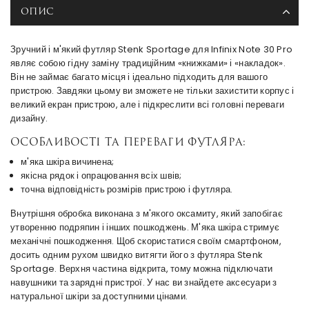
ОПИС
Зручний і м'який футляр Stenk Sportage для Infinix Note 30 Pro
являє собою гідну заміну традиційним «книжками» і «накладок».
Він не займає багато місця і ідеально підходить для вашого
пристрою. Завдяки цьому ви зможете не тільки захистити корпус і
великий екран пристрою, але і підкреслити всі головні переваги
дизайну.
Особливості та переваги футляра:
м'яка шкіра вичинена;
якісна рядок і опрацювання всіх швів;
точна відповідність розмірів пристрою і футляра.
Внутрішня обробка виконана з м'якого оксамиту, який запобігає
утворенню подряпин і інших пошкоджень. М'яка шкіра стримує
механічні пошкодження. Щоб скористатися своїм смартфоном,
досить одним рухом швидко витягти його з футляра Stenk
Sportage. Верхня частина відкрита, тому можна підключати
навушники та зарядні пристрої. У нас ви знайдете аксесуари з
натуральної шкіри за доступними цінами.