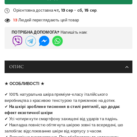
Орієнтовна доставка
чт, 13 сер
-
сб, 15 сер
.
13
Людей переглядають цей товар
ПОТРІБНА ДОПОМОГА?
Напишіть нам:
ОПИС
★ ОСОБЛИВОСТІ ★
✔ 100% натуральна шкіра преміум-класу італійського
виробництва з красивою текстурою та приємною на дотик.
✔
На шкірі зроблене тиснення в стилі рептилії, що додає
ефект екзотичної шкіри
✔ Усі чотири кути смартфону захищені від ударів та падінь.
✔ Накладка повністю обтягнута шкірою зовні та всередені, шо
запобігає відслоюванню шкіри від корпусу з часом.