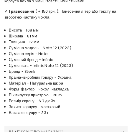
корпусу чохла з більш товстішими стінками.
✔
Гравіювання
( + 150 грн. ): Нанесення літер або тексту на
зворотню частину чохла.
Висота - 168 мм
Ширина - 81 мм
Товщина - 12 мм
Сумісна модель - Note 12 (2023)
Сумісна серія - Note
Сумісний бренд - Infinix
Сумісність - Infinix Note 12 (2023)
Бренд - Stenk
Країна-виробник товару - Україна
Матеріал - Натуральна шкіра
Форм-фактор - чохол-накладка
Рік випуску пристрою - 2022
Розмір екрану - 6.7 дюйм
Захист корпусу - частковий
Вага аксесуару - 33 г