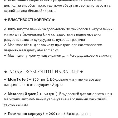
✔ Довговічне використання. При дбайливому та належному
догляді за виробом, аксесуар може зберігати своі властивості та
гарний вигляд більше 3-х років.
★ ВЛАСТИВОСТІ КОРПУСУ ★
✔ 100% виготовленний за допомогою 3D технології з натуральних
матеріалів (полілактид), які складаються з відновлюваних
ресурсів, таких як кукурудза та цукрова тростина.
✔ Має жорсткість для захисту пристрою при багаторазових
падіннях на підлогу або асфальт.
✔ Має підняту кромку над екраном для його додаткового захисту.
★ Додаткові опції на запит ★
✔
MagSafe
( + 350 грн. ): Вбудоване магнітне кільце для
використання с аксесуарами Apple.
✔
Металевий диск
( + 150 грн. ): Вбудований для використання з
магнітним автомобільним утримувачем або іншими магнітними
утримувачами.
✔
Посилення корпусу
( + 200 грн. ): Виготовлення