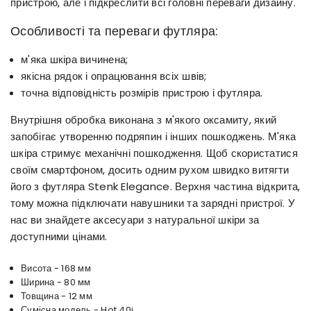
пристрою, але і підкреслити всі головні переваги дизайну.
Особливості та переваги футляра:
м'яка шкіра вичинена;
якісна рядок і опрацювання всіх швів;
точна відповідність розмірів пристрою і футляра.
Внутрішня обробка виконана з м'якого оксамиту, який
запобігає утворенню подряпин і інших пошкоджень. М'яка
шкіра стримує механічні пошкодження. Щоб скористатися
своїм смартфоном, досить одним рухом швидко витягти
його з футляра Stenk Elegance. Верхня частина відкрита,
тому можна підключати навушники та зарядні пристрої. У
нас ви знайдете аксесуари з натуральної шкіри за
доступними цінами.
Висота - 168 мм
Ширина - 80 мм
Товщина - 12 мм
Сумісна модель - Hot 40i