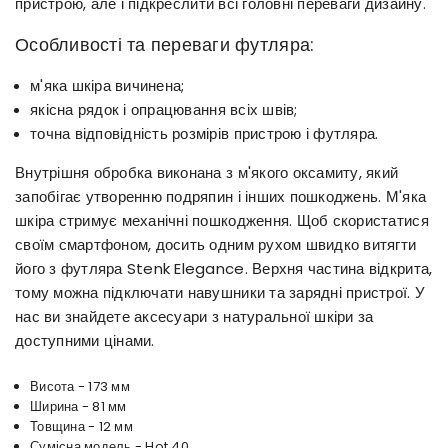
пристрою, але і підкреслити всі головні переваги дизайну.
Особливості та переваги футляра:
м'яка шкіра вичинена;
якісна рядок і опрацювання всіх швів;
точна відповідність розмірів пристрою і футляра.
Внутрішня обробка виконана з м'якого оксамиту, який
запобігає утворенню подряпин і інших пошкоджень. М'яка
шкіра стримує механічні пошкодження. Щоб скористатися
своїм смартфоном, досить одним рухом швидко витягти
його з футляра Stenk Elegance. Верхня частина відкрита,
тому можна підключати навушники та зарядні пристрої. У
нас ви знайдете аксесуари з натуральної шкіри за
доступними цінами.
Висота - 173 мм
Ширина - 81 мм
Товщина - 12 мм
Сумісна модель - Hot 40