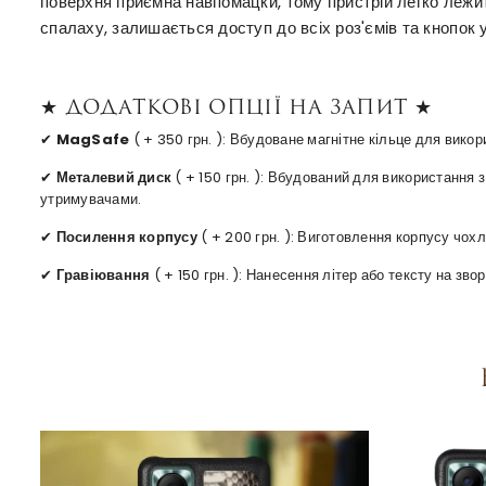
поверхня приємна навпомацки, тому пристрій легко лежить
спалаху, залишається доступ до всіх роз'ємів та кнопок 
★ Додаткові опції на запит ★
✔
MagSafe
( + 350 грн. ): Вбудоване магнітне кільце для вико
✔
Металевий диск
( + 150 грн. ): Вбудований для використання
утримувачами.
✔
Посилення корпусу
( + 200 грн. ): Виготовлення корпусу чохл
✔
Гравіювання
( + 150 грн. ): Нанесення літер або тексту на зв