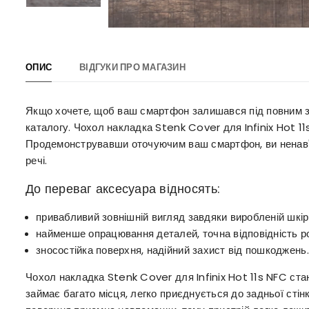
ОПИС
ВІДГУКИ ПРО МАГАЗИН
Якщо хочете, щоб ваш смартфон залишався під повним за
каталогу. Чохол накладка Stenk Cover для Infinix Hot 1
Продемонструвавши оточуючим ваш смартфон, ви ненав'я
речі.
До переваг аксесуара відносять:
привабливий зовнішній вигляд завдяки виробленій шкірі
найменше опрацювання деталей, точна відповідність р
зносостійка поверхня, надійний захист від пошкоджень.
Чохол накладка Stenk Cover для Infinix Hot 11s NFC ст
займає багато місця, легко приєднується до задньої сті