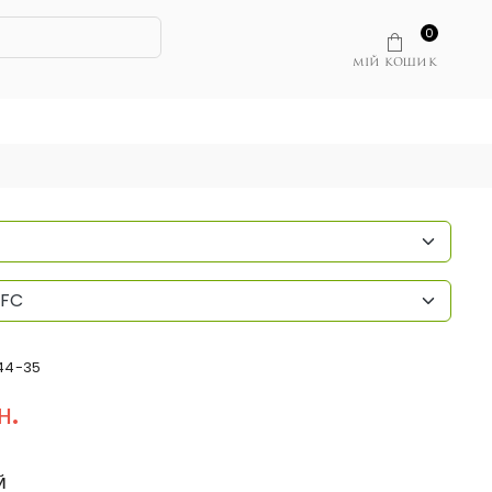
0
МІЙ КОШИК
NFC
44-35
н.
Й