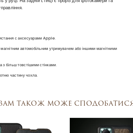
 у руці. На задній стінці є проріз для фотокамери та
управління.
ристання с аксесуарами Apple.
 з магнітним автомобільним утримувачем або іншими магнітними
а з більш товстішими стінками.
оротню частину чохла.
Вам також може сподобатис