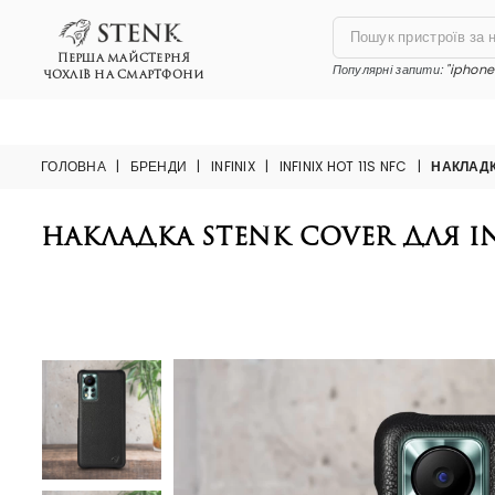
ПЕРША МАЙСТЕРНЯ
Популярні запити:
"iphone 
ЧОХЛІВ НА СМАРТФОНИ
ГОЛОВНА
|
БРЕНДИ
|
INFINIX
|
INFINIX HOT 11S NFC
|
НАКЛАДК
Накладка Stenk Cover для In