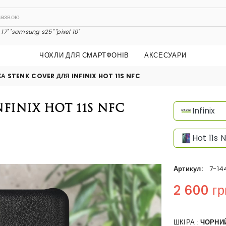
17"
"samsung s25"
"pixel 10"
ЧОХЛИ ДЛЯ СМАРТФОНІВ
АКСЕСУАРИ
А STENK COVER ДЛЯ INFINIX HOT 11S NFC
finix Hot 11s NFC
Infinix
Hot 11s 
Артикул:
7-14
2 600 гр
Regular price
ШКІРА :
ЧОРНИ