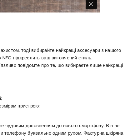
хистом, тоді вибирайте найкращі аксесуари з нашого
1s NFC підкреслить ваш витончений стиль.
зливо повідомте про те, що вибираєте лише найкращі
;
озмірам пристрою;
ане чудовим доповненням до нового смартфону. Він не
нки телефону буквально одним рухом. Фактурна шкіряна