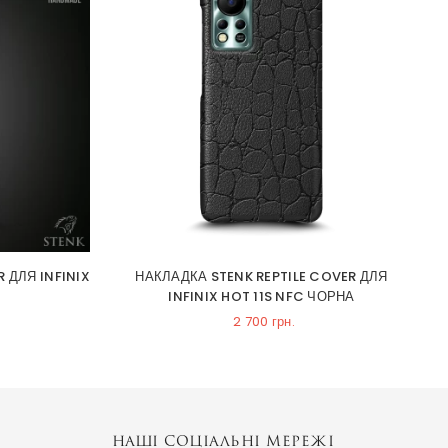
ДЛЯ INFINIX
НАКЛАДКА STENK REPTILE COVER ДЛЯ
Ф
INFINIX HOT 11S NFC ЧОРНА
2 700 грн.
НАШІ СОЦІАЛЬНІ МЕРЕЖІ