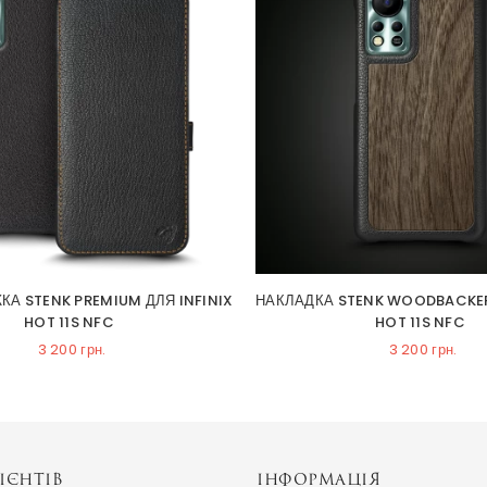
А STENK PREMIUM ДЛЯ INFINIX
НАКЛАДКА STENK WOODBACKER 
HOT 11S NFC
HOT 11S NFC
3 200 грн.
3 200 грн.
ІЄНТІВ
ІНФОРМАЦІЯ