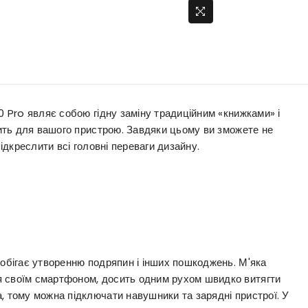
0 Pro являє собою гідну заміну традиційним «книжками» і
одить для вашого пристрою. Завдяки цьому ви зможете не
підкреслити всі головні переваги дизайну.
побігає утворенню подряпин і інших пошкоджень. М'яка
я своїм смартфоном, досить одним рухом швидко витягти
, тому можна підключати навушники та зарядні пристрої. У