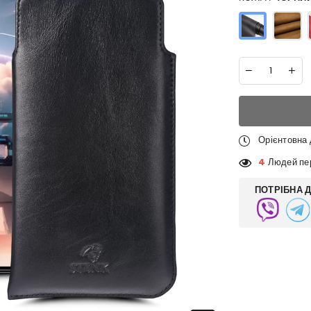
Орієнтовна
4
Людей пер
ПОТРІБНА 