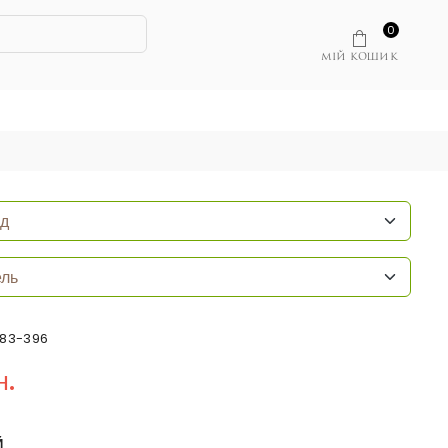
0
МІЙ КОШИК
683-396
н.
Й