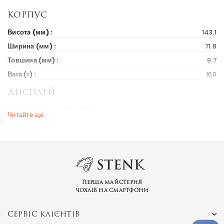
Корпус
Висота (мм) :
143.1
Ширина (мм) :
71.8
Товшина (мм) :
9.7
Вага (г) :
160
Дисплей
Діагональ екрану (дюйм) :
5
Читайте ще
Вихід на ринок
Рік випуску :
2015
Ціна на старті продажів :
152 $
Ринки країн :
Україна
Перша майстерня
чохлів на смартфони
Бренд та модель
Серія пристрою :
Y
СЕРВІС КЛІЄНТІВ