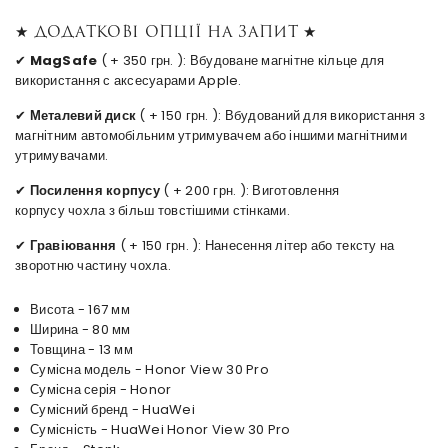
★ Додаткові опції на запит ★
✔
MagSafe
( + 350 грн. ): Вбудоване магнітне кільце для
використання с аксесуарами Apple.
✔
Металевий диск
( + 150 грн. ): Вбудований для використання з
магнітним автомобільним утримувачем або іншими магнітними
утримувачами.
✔
Посилення корпусу
( + 200 грн. ): Виготовлення
корпусу чохла з більш товстішими стінками.
✔
Гравіювання
( + 150 грн. ): Нанесення літер або тексту на
зворотню частину чохла.
Висота - 167 мм
Ширина - 80 мм
Товщина - 13 мм
Сумісна модель - Honor View 30 Pro
Сумісна серія - Honor
Сумісний бренд - HuaWei
Сумісність - HuaWei Honor View 30 Pro