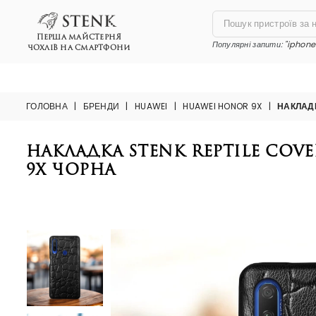
ПЕРША МАЙСТЕРНЯ
Популярні запити:
"iphone 
ЧОХЛІВ НА СМАРТФОНИ
ГОЛОВНА
|
БРЕНДИ
|
HUAWEI
|
HUAWEI HONOR 9X
|
НАКЛАД
Накладка Stenk Reptile Cov
9X Чорна