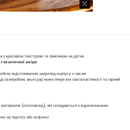
а з красивою текстурою та приємною на дотик.
кт екзотичної шкіри
обігає відслоюванню шкіри від корпусу з часом.
 за виробом, аксесуар може зберігати своі властивості та гарний
 матеріалів (полілактид), які складаються з відновлюваних
нях на підлогу або асфальт.
.