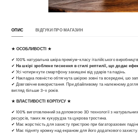
ОПИС
ВІДГУКИ ПРО МАГАЗИН
★ ОСОБЛИВОСТІ ★
✔ 100% натуральна шкіра преміум-класу італійського виробництв
✔
На шкірі зроблене тиснення в стилі рептилії, що додає ефе
✔ Усі чотири кути смартфону захищені від ударів та падінь.
✔ Накладка повністю обтягнута шкірою зовні та всередені, шо зап
✔ Довговічне використання. При дбайливому та належному догляді
вигляд більше 3-х років.
★ ВЛАСТИВОСТІ КОРПУСУ ★
✔ 100% виготовленний за допомогою 3D технології з натуральних
ресурсів, таких як кукурудза та цукрова тростина.
✔ Має жорсткість для захисту пристрою при багаторазових падін
✔ Має підняту кромку над екраном для його додаткового захисту