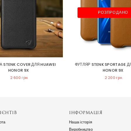
РОЗПРОДАНО
А STENK COVER ДЛЯ HUAWEI
ФУТЛЯР STENK SPORTAGE Д
HONOR 9X
HONOR 9X
2 600 грн.
2 200 грн.
ІЄНТІВ
ІНФОРМАЦІЯ
рта
Наша історія
Виробництво