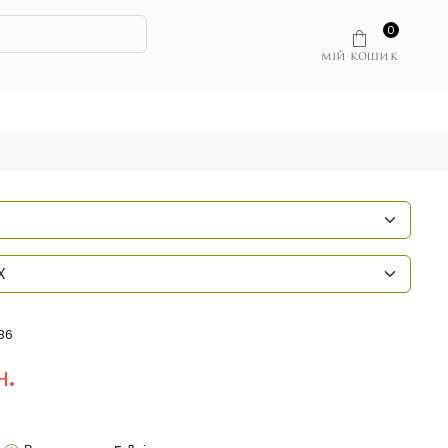
0
МІЙ КОШИК
X
86
н.