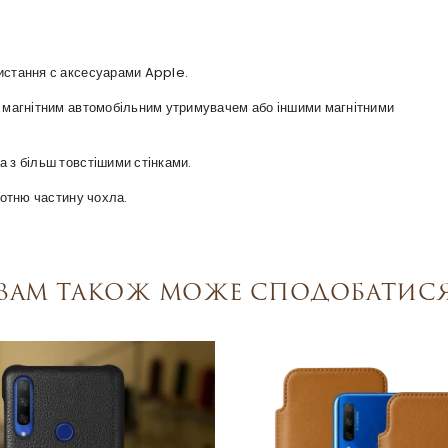
ристання с аксесуарами Apple.
 з магнітним автомобільним утримувачем або іншими магнітними
а з більш товстішими стінками.
оротню частину чохла.
Вам також може сподобатис