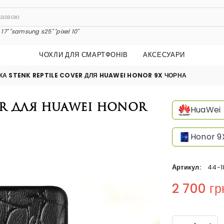
17"
"samsung s25"
"pixel 10"
ЧОХЛИ ДЛЯ СМАРТФОНІВ
АКСЕСУАРИ
КА STENK REPTILE COVER ДЛЯ HUAWEI HONOR 9X ЧОРНА
er для HuaWei Honor
HuaWei
Honor 9
Артикул:
44-1
2 700 гр
Regular price