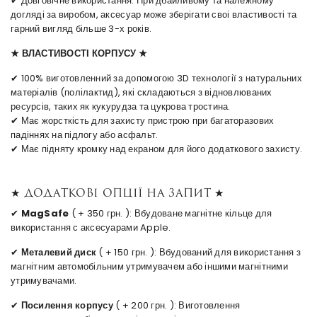
✔ Довговічне використання. При дбайливому та належному
догляді за виробом, аксесуар може зберігати своі властивості та
гарний вигляд більше 3-х років.
★ ВЛАСТИВОСТІ КОРПУСУ ★
✔ 100% виготовленний за допомогою 3D технології з натуральних
матеріалів (полілактид), які складаються з відновлюваних
ресурсів, таких як кукурудза та цукрова тростина.
✔ Має жорсткість для захисту пристрою при багаторазових
падіннях на підлогу або асфальт.
✔ Має підняту кромку над екраном для його додаткового захисту.
★ Додаткові опції на запит ★
✔
MagSafe
( + 350 грн. ): Вбудоване магнітне кільце для
використання с аксесуарами Apple.
✔
Металевий диск
( + 150 грн. ): Вбудований для використання з
магнітним автомобільним утримувачем або іншими магнітними
утримувачами.
✔
Посилення корпусу
( + 200 грн. ): Виготовлення