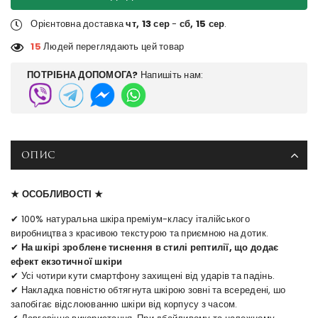
Орієнтовна доставка
чт, 13 сер
-
сб, 15 сер
.
15
Людей переглядають цей товар
ПОТРІБНА ДОПОМОГА?
Напишіть нам:
ОПИС
★ ОСОБЛИВОСТІ ★
✔ 100% натуральна шкіра преміум-класу італійського
виробництва з красивою текстурою та приємною на дотик.
✔
На шкірі зроблене тиснення в стилі рептилії, що додає
ефект екзотичної шкіри
✔ Усі чотири кути смартфону захищені від ударів та падінь.
✔ Накладка повністю обтягнута шкірою зовні та всередені, шо
запобігає відслоюванню шкіри від корпусу з часом.