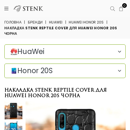
0
ГОЛОВНА
|
БРЕНДИ
|
HUAWEI
|
HUAWEI HONOR 20S
|
НАКЛАДКА STENK REPTILE COVER ДЛЯ HUAWEI HONOR 20S
ЧОРНА
HuaWei
Honor 20S
Накладка Stenk Reptile Cover для
HuaWei Honor 20S Чорна