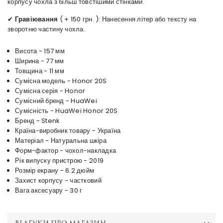
корпусу чохла з більш товстішими стінками.
✔
Гравіювання
( + 150 грн. ): Нанесення літер або тексту на
зворотню частину чохла.
Висота - 157 мм
Ширина - 77 мм
Товщина - 11 мм
Сумісна модель - Honor 20S
Сумісна серія - Honor
Сумісний бренд - HuaWei
Сумісність - HuaWei Honor 20S
Бренд - Stenk
Країна-виробник товару - Україна
Матеріал - Натуральна шкіра
Форм-фактор - чохол-накладка
Рік випуску пристрою - 2019
Розмір екрану - 6.2 дюйм
Захист корпусу - частковий
Вага аксесуару - 30 г