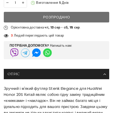
Виготовлення 5 Днів
РОЗПРОДАНО
Орієнтовна доставка
чт, 13 сер
-
сб, 15 сер
.
3
Людей переглядають цей товар
ПОТРІБНА ДОПОМОГА?
Напишіть нам:
ОПИС
Зручний і м'який футляр Stenk Elegance для HuaWei
Honor 20S Китай являє собою гідну заміну традиційним
«книжками» і «накладок». Він не займає багато місця і
ідеально підходить для вашого пристрою. Завдяки цьому
ви зможете не тільки захистити корпус і великий екран