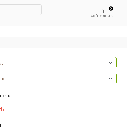
0
МІЙ КОШИК
81-396
н.
Й