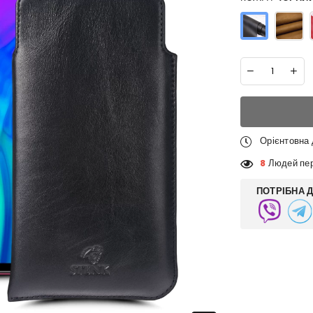
Орієнтовна
8
Людей пер
ПОТРІБНА 