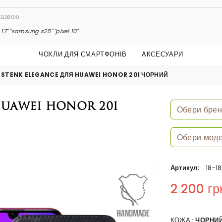
17"
"samsung s25"
"pixel 10"
ЧОХЛИ ДЛЯ СМАРТФОНІВ
АКСЕСУАРИ
 STENK ELEGANCE ДЛЯ HUAWEI HONOR 20I ЧОРНИЙ
HuaWei Honor 20i
Артикул:
18-1
2 200 гр
Regular price
КОЖА :
ЧОРНИ