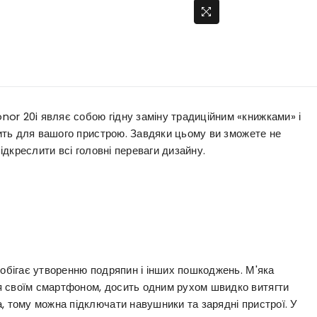
or 20i являє собою гідну заміну традиційним «книжками» і
одить для вашого пристрою. Завдяки цьому ви зможете не
підкреслити всі головні переваги дизайну.
побігає утворенню подряпин і інших пошкоджень. М'яка
я своїм смартфоном, досить одним рухом швидко витягти
, тому можна підключати навушники та зарядні пристрої. У