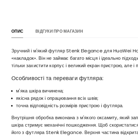
ОПИС
ВІДГУКИ ПРО МАГАЗИН
Зручний і м'який футляр Stenk Elegance для HuaWei Hon
«накладок». Він не займає багато місця і ідеально підх
тільки захистити корпус і великий екран пристрою, але і 
Особливості та переваги футляра:
м'яка шкіра вичинена;
якісна рядок і опрацювання всіх швів;
точна відповідність розмірів пристрою і футляра.
Внутрішня обробка виконана з м'якого оксамиту, який за
шкіра стримує механічні пошкодження. Щоб скористатис
його з футляра Stenk Elegance. Верхня частина відкрита