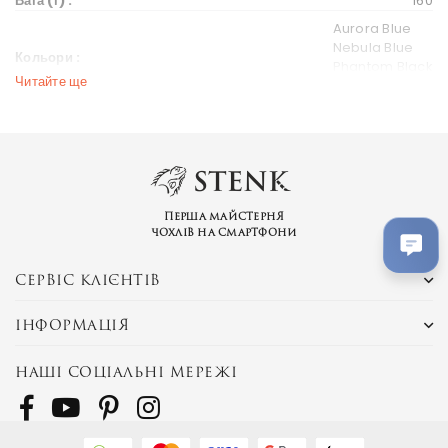
Вага (г) :
160
Aurora Blue
Nebula Blue
Кольори :
Phantom Black
Читайте ще
Coral Red
Дисплей
Діагональ екрану (дюйм) :
6.21
Вихід на ринок
Перша майстерня
Рік випуску :
2019
чохлів на смартфони
Ціна на старті продажів :
186 $
СЕРВІС КЛІЄНТІВ
china
Ринки країн :
Весь світ
Україна
ІНФОРМАЦІЯ
Бренд та модель
НАШІ СОЦІАЛЬНІ МЕРЕЖІ
Серія пристрою :
Enjoy
POT-AL00a
Альтернативні назви :
POT-TL00a