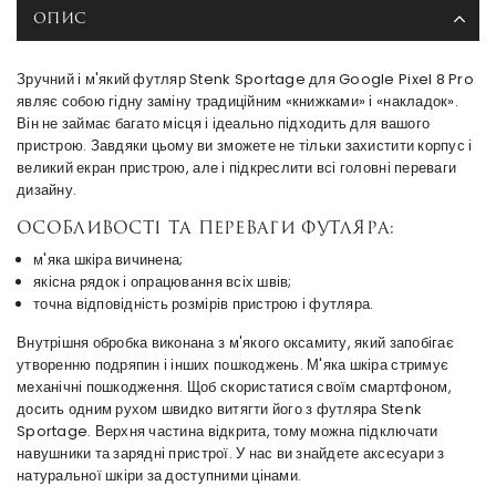
ОПИС
Зручний і м'який футляр Stenk Sportage для Google Pixel 8 Pro
являє собою гідну заміну традиційним «книжками» і «накладок».
Він не займає багато місця і ідеально підходить для вашого
пристрою. Завдяки цьому ви зможете не тільки захистити корпус і
великий екран пристрою, але і підкреслити всі головні переваги
дизайну.
Особливості та переваги футляра:
м'яка шкіра вичинена;
якісна рядок і опрацювання всіх швів;
точна відповідність розмірів пристрою і футляра.
Внутрішня обробка виконана з м'якого оксамиту, який запобігає
утворенню подряпин і інших пошкоджень. М'яка шкіра стримує
механічні пошкодження. Щоб скористатися своїм смартфоном,
досить одним рухом швидко витягти його з футляра Stenk
Sportage. Верхня частина відкрита, тому можна підключати
навушники та зарядні пристрої. У нас ви знайдете аксесуари з
натуральної шкіри за доступними цінами.