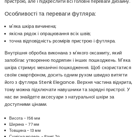
пристрою, але і підкреслити всі головні переваги дизайну.
Особливості та переваги футляра:
м'яка шкіра вичинена;
якісна рядок і опрацювання всіх швів;
точна відповідність розмірів пристрою і футляра.
Внутрішня обробка виконана з м'якого оксамиту, який
запобігає утворенню подряпин і інших пошкоджень. М'яка
шкіра стримує механічні пошкодження. Щоб скористатися
своїм смартфоном, досить одним рухом швидко витягти
його з футляра Stenk Elegance. Верхня частина відкрита,
тому можна підключати навушники та зарядні пристрої. У
нас ви знайдете аксесуари з натуральної шкіри за
доступними цінами.
Висота - 156 мм
Ширина - 77 мм
Товщина - 13 мм
Сумісна модель - Pixel 7a