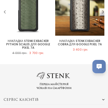
НАКЛАДКА STENK EXBACKER
НАКЛАДКА STENK EXBACKER
Й
PYTHON SCALES ДЛЯ GOOGLE
COBRA ДЛЯ GOOGLE PIXEL 7A
PIXEL 7A
3 400 грн.
3 700 грн.
4 000 грн.
Перша майстерня
чохлів на смартфони
СЕРВІС КЛІЄНТІВ