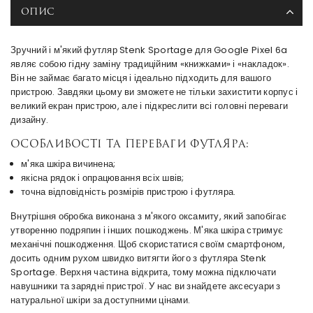
ОПИС
Зручний і м'який футляр Stenk Sportage для Google Pixel 6a
являє собою гідну заміну традиційним «книжками» і «накладок».
Він не займає багато місця і ідеально підходить для вашого
пристрою. Завдяки цьому ви зможете не тільки захистити корпус і
великий екран пристрою, але і підкреслити всі головні переваги
дизайну.
Особливості та переваги футляра:
м'яка шкіра вичинена;
якісна рядок і опрацювання всіх швів;
точна відповідність розмірів пристрою і футляра.
Внутрішня обробка виконана з м'якого оксамиту, який запобігає
утворенню подряпин і інших пошкоджень. М'яка шкіра стримує
механічні пошкодження. Щоб скористатися своїм смартфоном,
досить одним рухом швидко витягти його з футляра Stenk
Sportage. Верхня частина відкрита, тому можна підключати
навушники та зарядні пристрої. У нас ви знайдете аксесуари з
натуральної шкіри за доступними цінами.