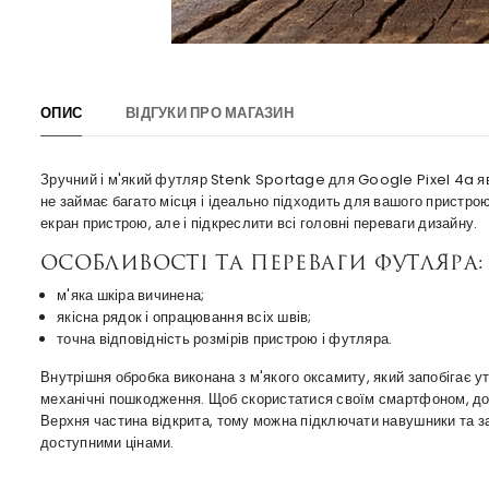
ОПИС
ВІДГУКИ ПРО МАГАЗИН
Зручний і м'який футляр Stenk Sportage для Google Pixel 4a яв
не займає багато місця і ідеально підходить для вашого пристрою
екран пристрою, але і підкреслити всі головні переваги дизайну.
Особливості та переваги футляра:
м'яка шкіра вичинена;
якісна рядок і опрацювання всіх швів;
точна відповідність розмірів пристрою і футляра.
Внутрішня обробка виконана з м'якого оксамиту, який запобігає 
механічні пошкодження. Щоб скористатися своїм смартфоном, до
Верхня частина відкрита, тому можна підключати навушники та зар
доступними цінами.