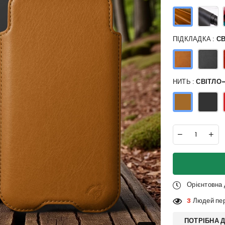
ПІДКЛАДКА :
С
НИТЬ :
СВІТЛО
Орієнтовна
3
Людей пер
ПОТРІБНА 