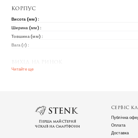
Корпус
Висота (мм) :
Ширина (мм) :
Товшина (мм) :
Вага (г) :
Вихід на ринок
Читайте ще
Рік випуску :
Ціна на старті продажів :
Ринки країн :
Мережа
СЕРВІС КЛ
Публічна офе
2G Діапазон :
Перша майстерня
Оплата
чохлів на смартфони
HSDPA 850
Доставка
3G Діапазон :