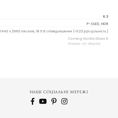
6.3
P-OLED, HDR
1440 x 2960 пікселів, 18.5:9 співвідношення (~523 ppi щільність)
Corning Gorilla Glass 5
Always-on display
Pixel
НАШІ СОЦІАЛЬНІ МЕРЕЖІ
Android 9.0 (Pie), upgradable to Android 12
Qualcomm SDM845 Snapdragon 845 (10 nm)
core (4x2.5 GHz Kryo 385 Золотий & 4x1.6 GHz Kryo 385 Silver)