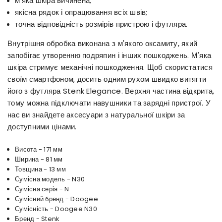
м'яка шкіра вичинена;
якісна рядок і опрацювання всіх швів;
точна відповідність розмірів пристрою і футляра.
Внутрішня обробка виконана з м'якого оксамиту, який
запобігає утворенню подряпин і інших пошкоджень. М'яка
шкіра стримує механічні пошкодження. Щоб скористатися
своїм смартфоном, досить одним рухом швидко витягти
його з футляра Stenk Elegance. Верхня частина відкрита,
тому можна підключати навушники та зарядні пристрої. У
нас ви знайдете аксесуари з натуральної шкіри за
доступними цінами.
Висота - 171 мм
Ширина - 81 мм
Товщина - 13 мм
Сумісна модель - N30
Сумісна серія - N
Сумісний бренд - Doogee
Сумісність - Doogee N30
Бренд - Stenk