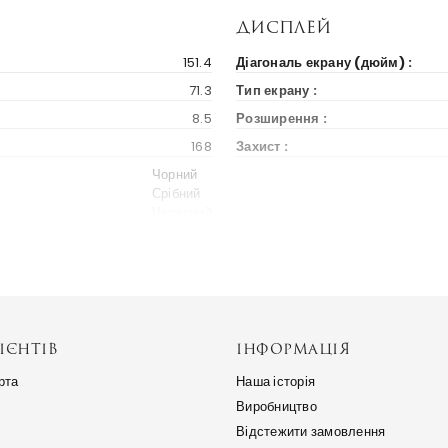
Дисплей
151.4
Діагональ екрану (дюйм) :
71.3
Тип екрану :
8.5
Розширення :
168
Захист :
Чорний
Срібний
Червоний
Бренд та модель
2018
Серія пристрою :
575 $
Україна
ІЄНТІВ
ІНФОРМАЦІЯ
Весь світ
рта
Наша історія
Альтернативні назви :
Виробництво
Відстежити замовлення