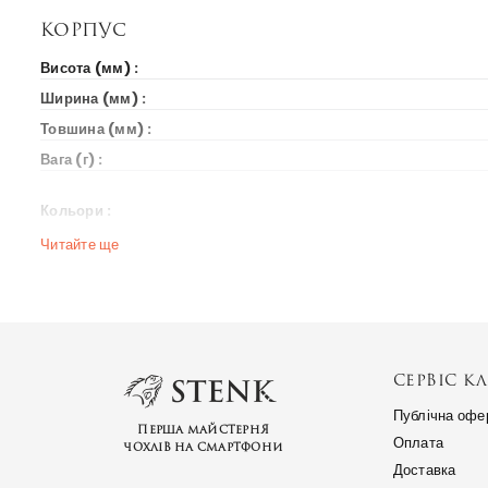
Корпус
Висота (мм) :
Ширина (мм) :
Товшина (мм) :
Вага (г) :
Кольори :
Читайте ще
Вихід на ринок
Рік випуску :
Ціна на старті продажів :
Ринки країн :
СЕРВІС КЛ
Публічна офе
Перша майстерня
Оплата
чохлів на смартфони
Доставка