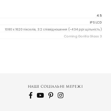
4.5
IPS LCD
1080 x 1620 пікселів, 3:2 співвідношення (~434 ppi щільність)
Corning Gorilla Glass 3
KEY
BlackBerry Athena
BBF100-1 (EU
Африка
НАШІ СОЦІАЛЬНІ МЕРЕЖІ
AU)
BBF100-2 (Canada
US
LATAM)
BBF100-6 (ME