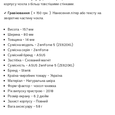
корпусу чохла з більш товстішими стінками.
✔
Гравіювання
( + 150 грн. ): Нанесення літер або тексту на
зворотню частину чохла.
Висота - 157 мм
Ширина - 80 мм
Товщина - 14 мм
Сумісна модель - ZenFone 5 (ZE620KL)
Сумісна серія - ZenFone
Сумісний бренд - ASUS
Застібка - Схований магніт
Сумісність - ASUS ZenFone 5 (ZE620KL)
Бренд - Stenk
Країна-виробник товару - Україна
Матеріал - Натуральна шкіра
Форм-фактор - чохол-книжка
Рік випуску пристрою - 2018
Розмір екрану - 6.2 дюйм
Захист корпусу - Повний
Вага аксесуару - 58 г