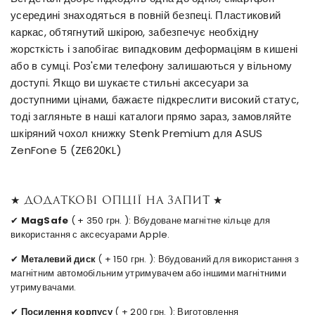
усередині знаходяться в повній безпеці. Пластиковий
каркас, обтягнутий шкірою, забезпечує необхідну
жорсткість і запобігає випадковим деформаціям в кишені
або в сумці. Роз'єми телефону залишаються у вільному
доступі. Якщо ви шукаєте стильні аксесуари за
доступними цінами, бажаєте підкреслити високий статус,
тоді загляньте в наші каталоги прямо зараз, замовляйте
шкіряний чохол книжку Stenk Premium для ASUS
ZenFone 5 (ZE620KL)
★ Додаткові опції на запит ★
✔
MagSafe
( + 350 грн. ): Вбудоване магнітне кільце для
використання с аксесуарами Apple.
✔
Металевий диск
( + 150 грн. ): Вбудований для використання з
магнітним автомобільним утримувачем або іншими магнітними
утримувачами.
✔
Посилення корпусу
( + 200 грн. ): Виготовлення