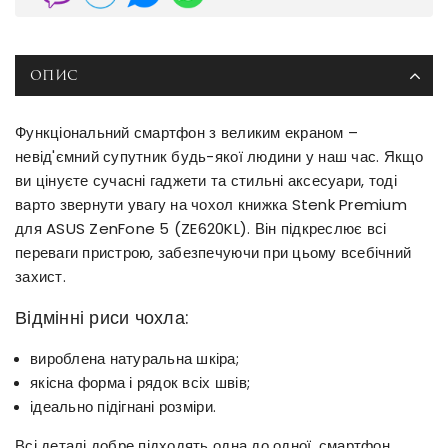
ОПИС
Функціональний смартфон з великим екраном –
невід'ємний супутник будь-якої людини у наш час. Якщо
ви цінуєте сучасні гаджети та стильні аксесуари, тоді
варто звернути увагу на чохол книжка Stenk Premium
для ASUS ZenFone 5 (ZE620KL). Він підкреслює всі
переваги пристрою, забезпечуючи при цьому всебічний
захист.
Відмінні риси чохла:
вироблена натуральна шкіра;
якісна форма і рядок всіх швів;
ідеально підігнані розміри.
Всі деталі добре підходять одна до одної, смартфон