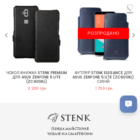
РОЗПРОДАНО
ЧОХОЛ КНИЖКА STENK PREMIUM
ФУТЛЯР STENK ELEGANCE ДЛЯ
)
ДЛЯ ASUS ZENFONE 5 LITE
ASUS ZENFONE 5 LITE (ZC600KL)
(ZC600KL)
СИНІЙ
3 200 грн.
1 700 грн.
Перша майстерня
чохлів на смартфони