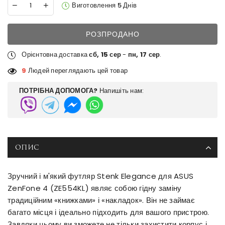
Виготовлення 5 Днів
РОЗПРОДАНО
Орієнтовна доставка
сб, 15 сер
-
пн, 17 сер
.
9
Людей переглядають цей товар
ПОТРІБНА ДОПОМОГА?
Напишіть нам:
ОПИС
Зручний і м'який футляр Stenk Elegance для ASUS
ZenFone 4 (ZE554KL) являє собою гідну заміну
традиційним «книжками» і «накладок». Він не займає
багато місця і ідеально підходить для вашого пристрою.
Завдяки цьому ви зможете не тільки захистити корпус і