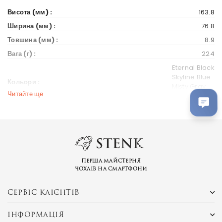
Висота (мм) :
163.8
Ширина (мм) :
76.8
Товшина (мм) :
8.9
Вага (г) :
224
Eternal Black
Skyline Blue
Кольори :
Misty Gray
Читайте ще
Desert Sand
Дисплей
Діагональ екрану (дюйм) :
6.78
Тип екрану :
LTPO AMOLED, 144Hz, HDR10, 1600 nits (HBM), 2500 nits (peak)
Перша майстерня
Розширення :
чохлів на смартфони
1080 x 2400 пікселів, 20:9 співвідношення (~388 ppi щільність)
Захист :
Corning Gorilla Glass Victus 2 Always-on Дисплей
СЕРВІС КЛІЄНТІВ
Вихід на ринок
ІНФОРМАЦІЯ