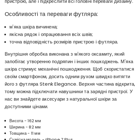
пристрою, але і підкреслити всі головні переваги дизайну.
Особливості та переваги футляра:
м'яка шкіра вичинена;
якісна рядок і опрацювання всіх швів;
точна відповідність розмірів пристрою і футляра.
Внутрішня обробка виконана з м'якого оксамиту, який
запобігає утворенню подряпин і інших пошкоджень. М'яка
шкіра стримує механічні пошкодження. Щоб скористатися
своїм смартфоном, досить одним рухом швидко витягти
його з футляра Stenk Elegance. Верхня частина відкрита,
тому можна підключати навушники та зарядні пристрої. У
нас ви знайдете аксесуари з натуральної шкіри за
доступними цінами.
Висота - 162 мм
Ширина - 82 мм
Товщина - 11 мм
Сумісна модель - iPhone 7 Plus