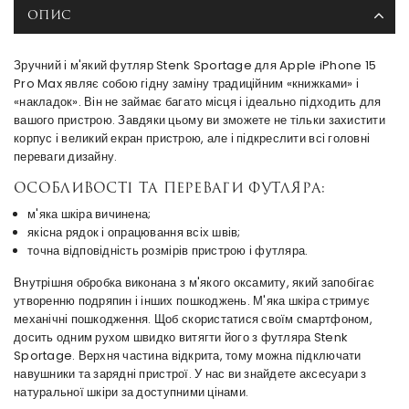
ОПИС
Зручний і м'який футляр Stenk Sportage для Apple iPhone 15
Pro Max являє собою гідну заміну традиційним «книжками» і
«накладок». Він не займає багато місця і ідеально підходить для
вашого пристрою. Завдяки цьому ви зможете не тільки захистити
корпус і великий екран пристрою, але і підкреслити всі головні
переваги дизайну.
Особливості та переваги футляра:
м'яка шкіра вичинена;
якісна рядок і опрацювання всіх швів;
точна відповідність розмірів пристрою і футляра.
Внутрішня обробка виконана з м'якого оксамиту, який запобігає
утворенню подряпин і інших пошкоджень. М'яка шкіра стримує
механічні пошкодження. Щоб скористатися своїм смартфоном,
досить одним рухом швидко витягти його з футляра Stenk
Sportage. Верхня частина відкрита, тому можна підключати
навушники та зарядні пристрої. У нас ви знайдете аксесуари з
натуральної шкіри за доступними цінами.