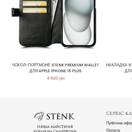
NE
ЧОХОЛ-ПОРТМОНЕ STENK PREMIUM WALLET
НАКЛАДКА S
ДЛЯ APPLE IPHONE 15 PLUS
ДЛЯ
4 500 грн.
СЕРВІС КЛ
Публічна офе
Перша майстерня
Оплата
чохлів на смартфони