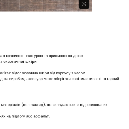
а з красивою текстурою та приємною на дотик.
кт екзотичної шкіри
обігає відслоюванню шкіри від корпусу з часом.
 за виробом, аксесуар може зберігати своі властивості та гарний
 матеріалів (полілактид), які складаються з відновлюваних
нях на підлогу або асфальт.
.