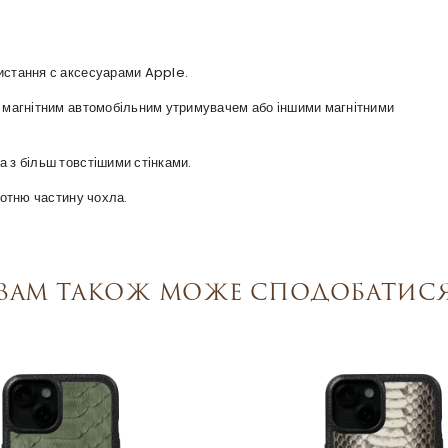
ристання с аксесуарами Apple.
 з магнітним автомобільним утримувачем або іншими магнітними
а з більш товстішими стінками.
оротню частину чохла.
Вам також може сподобатис