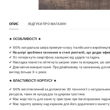
ОПИС
ВІДГУКИ ПРО МАГАЗИН
★ ОСОБЛИВОСТІ ★
✔ 100% натуральна шкіра преміум-класу італійського виробництв
✔
На шкірі зроблене тиснення в стилі рептилії, що додає ефе
✔ Усі чотири кути смартфону захищені від ударів та падінь.
✔ Накладка повністю обтягнута шкірою зовні та всередені, шо зап
✔ Довговічне використання. При дбайливому та належному догляді
вигляд більше 3-х років.
★ ВЛАСТИВОСТІ КОРПУСУ ★
✔ 100% виготовленний за допомогою 3D технології з натуральних
ресурсів, таких як кукурудза та цукрова тростина.
✔ Має жорсткість для захисту пристрою при багаторазових падін
✔ Має підняту кромку над екраном для його додаткового захисту