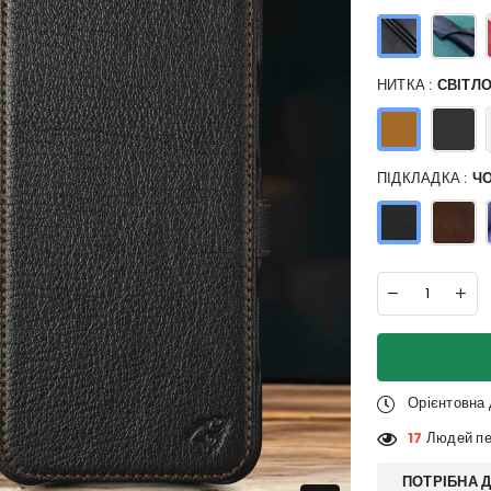
НИТКА :
СВІТЛ
ПІДКЛАДКА :
Ч
Орієнтовна
1
Людей пер
ПОТРІБНА 