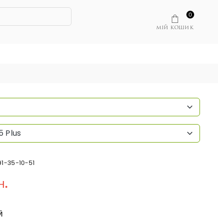
0
МІЙ КОШИК
5 Plus
91-35-10-51
н.
Й