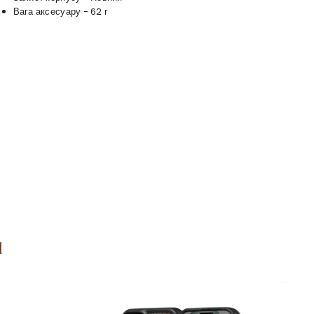
Вага аксесуару - 62 г
я