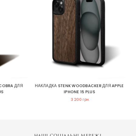
 COBRA ДЛЯ
НАКЛАДКА STENK WOODBACKER ДЛЯ APPLE
Н
US
IPHONE 15 PLUS
3 200 грн.
НАШІ СОЦІАЛЬНІ МЕРЕЖІ