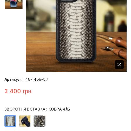
Артикул:
45-1455-57
3 400 грн.
Regular price
ЗВОРОТНЯ ВСТАВКА :
КОБРА Ч/Б