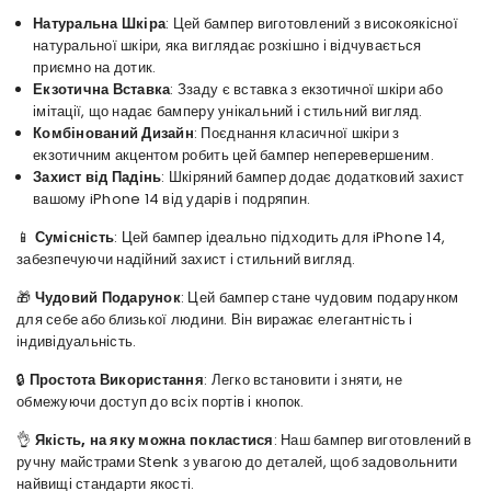
Натуральна Шкіра
: Цей бампер виготовлений з високоякісної
натуральної шкіри, яка виглядає розкішно і відчувається
приємно на дотик.
Екзотична Вставка
: Ззаду є вставка з екзотичної шкіри або
імітації, що надає бамперу унікальний і стильний вигляд.
Комбінований Дизайн
: Поєднання класичної шкіри з
екзотичним акцентом робить цей бампер неперевершеним.
Захист від Падінь
: Шкіряний бампер додає додатковий захист
вашому iPhone 14 від ударів і подряпин.
📱
Сумісність
: Цей бампер ідеально підходить для iPhone 14,
забезпечуючи надійний захист і стильний вигляд.
🎁
Чудовий Подарунок
: Цей бампер стане чудовим подарунком
для себе або близької людини. Він виражає елегантність і
індивідуальність.
🔒
Простота Використання
: Легко встановити і зняти, не
обмежуючи доступ до всіх портів і кнопок.
👌
Якість, на яку можна покластися
: Наш бампер виготовлений в
ручну майстрами Stenk з увагою до деталей, щоб задовольнити
найвищі стандарти якості.