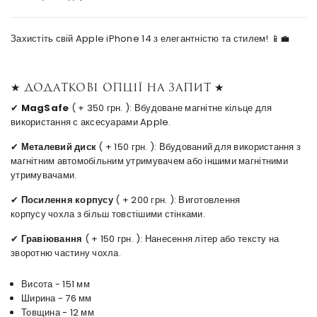
Захистіть свій Apple iPhone 14 з елегантністю та стилем! 📱💼
★ Додаткові опції на запит ★
✔
MagSafe
( + 350 грн. ): Вбудоване магнітне кільце для
використання с аксесуарами Apple.
✔
Металевий диск
( + 150 грн. ): Вбудований для використання з
магнітним автомобільним утримувачем або іншими магнітними
утримувачами.
✔
Посилення корпусу
( + 200 грн. ): Виготовлення
корпусу чохла з більш товстішими стінками.
✔
Гравіювання
( + 150 грн. ): Нанесення літер або тексту на
зворотню частину чохла.
Висота - 151 мм
Ширина - 76 мм
Товщина - 12 мм