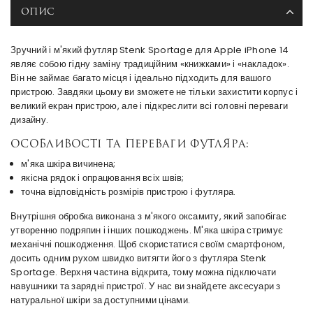
ОПИС
Зручний і м'який футляр Stenk Sportage для Apple iPhone 14
являє собою гідну заміну традиційним «книжками» і «накладок».
Він не займає багато місця і ідеально підходить для вашого
пристрою. Завдяки цьому ви зможете не тільки захистити корпус і
великий екран пристрою, але і підкреслити всі головні переваги
дизайну.
Особливості та переваги футляра:
м'яка шкіра вичинена;
якісна рядок і опрацювання всіх швів;
точна відповідність розмірів пристрою і футляра.
Внутрішня обробка виконана з м'якого оксамиту, який запобігає
утворенню подряпин і інших пошкоджень. М'яка шкіра стримує
механічні пошкодження. Щоб скористатися своїм смартфоном,
досить одним рухом швидко витягти його з футляра Stenk
Sportage. Верхня частина відкрита, тому можна підключати
навушники та зарядні пристрої. У нас ви знайдете аксесуари з
натуральної шкіри за доступними цінами.