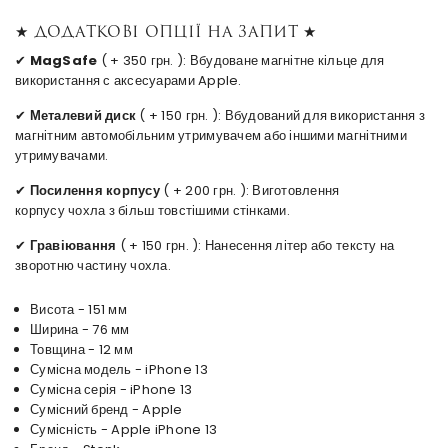
★ Додаткові опції на запит ★
✔
MagSafe
( + 350 грн. ): Вбудоване магнітне кільце для
використання с аксесуарами Apple.
✔
Металевий диск
( + 150 грн. ): Вбудований для використання з
магнітним автомобільним утримувачем або іншими магнітними
утримувачами.
✔
Посилення корпусу
( + 200 грн. ): Виготовлення
корпусу чохла з більш товстішими стінками.
✔
Гравіювання
( + 150 грн. ): Нанесення літер або тексту на
зворотню частину чохла.
Висота - 151 мм
Ширина - 76 мм
Товщина - 12 мм
Сумісна модель - iPhone 13
Сумісна серія - iPhone 13
Сумісний бренд - Apple
Сумісність - Apple iPhone 13