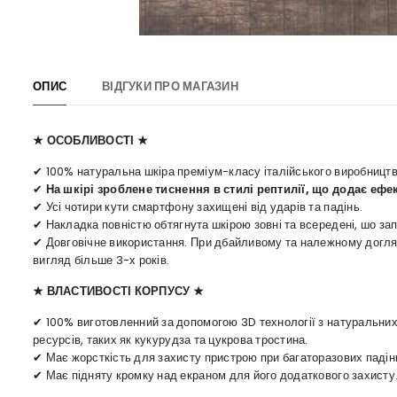
ОПИС
ВІДГУКИ ПРО МАГАЗИН
★ ОСОБЛИВОСТІ ★
✔ 100% натуральна шкіра преміум-класу італійського виробництв
✔
На шкірі зроблене тиснення в стилі рептилії, що додає ефе
✔ Усі чотири кути смартфону захищені від ударів та падінь.
✔ Накладка повністю обтягнута шкірою зовні та всередені, шо зап
✔ Довговічне використання. При дбайливому та належному догляді
вигляд більше 3-х років.
★ ВЛАСТИВОСТІ КОРПУСУ ★
✔ 100% виготовленний за допомогою 3D технології з натуральних
ресурсів, таких як кукурудза та цукрова тростина.
✔ Має жорсткість для захисту пристрою при багаторазових падін
✔ Має підняту кромку над екраном для його додаткового захисту