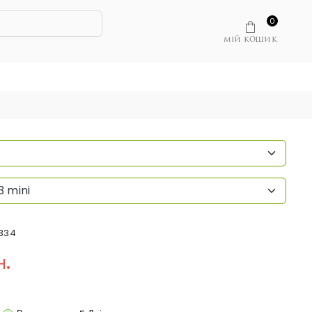
0
МІЙ КОШИК
3 mini
334
н.