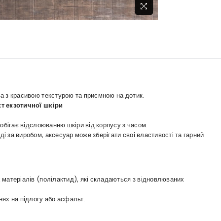
а з красивою текстурою та приємною на дотик.
кт екзотичної шкіри
обігає відслоюванню шкіри від корпусу з часом.
 за виробом, аксесуар може зберігати своі властивості та гарний
 матеріалів (полілактид), які складаються з відновлюваних
нях на підлогу або асфальт.
.