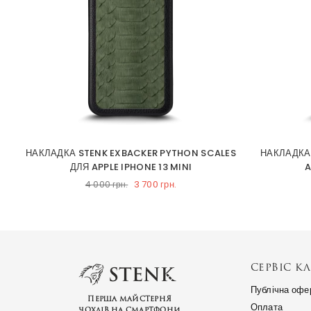
NE
НАКЛАДКА STENK EXBACKER PYTHON SCALES
НАКЛАДКА
ДЛЯ APPLE IPHONE 13 MINI
A
3 700 грн.
4 000 грн.
СЕРВІС КЛ
Публічна офе
Перша майстерня
Оплата
чохлів на смартфони