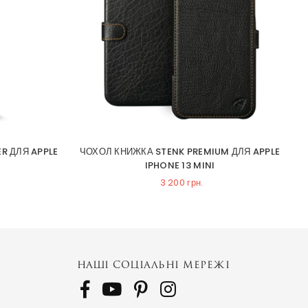
R ДЛЯ APPLE
ЧОХОЛ КНИЖКА STENK PREMIUM ДЛЯ APPLE
Н
IPHONE 13 MINI
3 200 грн.
НАШІ СОЦІАЛЬНІ МЕРЕЖІ