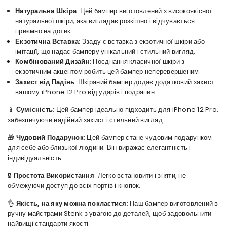
Натуральна Шкіра
: Цей бампер виготовлений з високоякісної
натуральної шкіри, яка виглядає розкішно і відчувається
приємно на дотик.
Екзотична Вставка
: Ззаду є вставка з екзотичної шкіри або
імітації, що надає бамперу унікальний і стильний вигляд.
Комбінований Дизайн
: Поєднання класичної шкіри з
екзотичним акцентом робить цей бампер неперевершеним.
Захист від Падінь
: Шкіряний бампер додає додатковий захист
вашому iPhone 12 Pro від ударів і подряпин.
📱
Сумісність
: Цей бампер ідеально підходить для iPhone 12 Pro,
забезпечуючи надійний захист і стильний вигляд.
🎁
Чудовий Подарунок
: Цей бампер стане чудовим подарунком
для себе або близької людини. Він виражає елегантність і
індивідуальність.
🔒
Простота Використання
: Легко встановити і зняти, не
обмежуючи доступ до всіх портів і кнопок.
👌
Якість, на яку можна покластися
: Наш бампер виготовлений в
ручну майстрами Stenk з увагою до деталей, щоб задовольнити
найвищі стандарти якості.