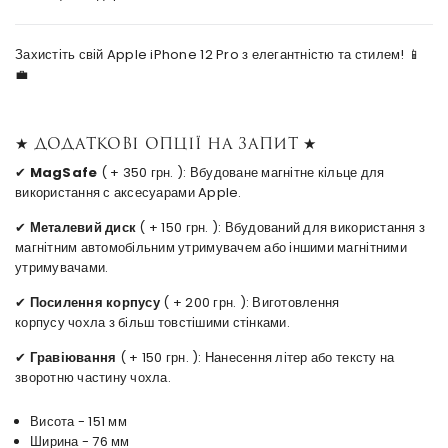
Захистіть свій Apple iPhone 12 Pro з елегантністю та стилем! 📱
💼
★ Додаткові опції на запит ★
✔
MagSafe
( + 350 грн. ): Вбудоване магнітне кільце для
використання с аксесуарами Apple.
✔
Металевий диск
( + 150 грн. ): Вбудований для використання з
магнітним автомобільним утримувачем або іншими магнітними
утримувачами.
✔
Посилення корпусу
( + 200 грн. ): Виготовлення
корпусу чохла з більш товстішими стінками.
✔
Гравіювання
( + 150 грн. ): Нанесення літер або тексту на
зворотню частину чохла.
Висота - 151 мм
Ширина - 76 мм