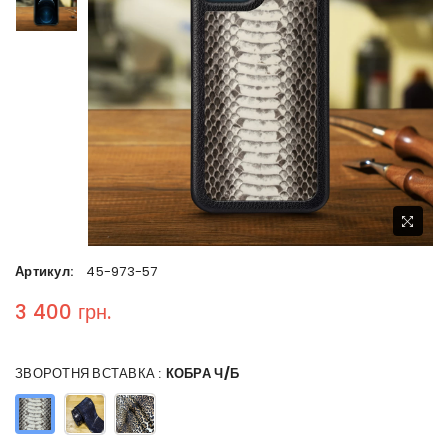
Артикул:
45-973-57
3 400 грн.
Regular price
ЗВОРОТНЯ ВСТАВКА :
КОБРА Ч/Б