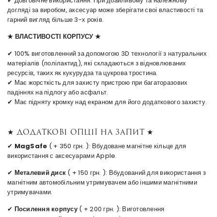
✔ Довговічне використання. При дбайливому та належному
догляді за виробом, аксесуар може зберігати своі властивості та
гарний вигляд більше 3-х років.
★ ВЛАСТИВОСТІ КОРПУСУ ★
✔ 100% виготовленний за допомогою 3D технології з натуральних
матеріалів (полілактид), які складаються з відновлюваних
ресурсів, таких як кукурудза та цукрова тростина.
✔ Має жорсткість для захисту пристрою при багаторазових
падіннях на підлогу або асфальт.
✔ Має підняту кромку над екраном для його додаткового захисту.
★ Додаткові опції на запит ★
✔
MagSafe
( + 350 грн. ): Вбудоване магнітне кільце для
використання с аксесуарами Apple.
✔
Металевий диск
( + 150 грн. ): Вбудований для використання з
магнітним автомобільним утримувачем або іншими магнітними
утримувачами.
✔
Посилення корпусу
( + 200 грн. ): Виготовлення