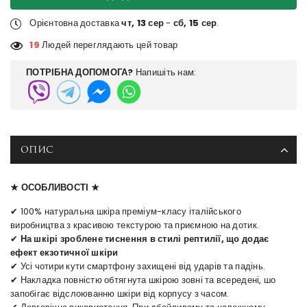
Орієнтовна доставка
чт, 13 сер
-
сб, 15 сер
.
19
Людей переглядають цей товар
ПОТРІБНА ДОПОМОГА?
Напишіть нам:
ОПИС
★ ОСОБЛИВОСТІ ★
✔ 100% натуральна шкіра преміум-класу італійського
виробництва з красивою текстурою та приємною на дотик.
✔
На шкірі зроблене тиснення в стилі рептилії, що додає
ефект екзотичної шкіри
✔ Усі чотири кути смартфону захищені від ударів та падінь.
✔ Накладка повністю обтягнута шкірою зовні та всередені, шо
запобігає відслоюванню шкіри від корпусу з часом.