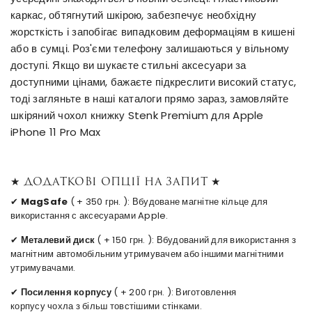
каркас, обтягнутий шкірою, забезпечує необхідну
жорсткість і запобігає випадковим деформаціям в кишені
або в сумці. Роз'єми телефону залишаються у вільному
доступі. Якщо ви шукаєте стильні аксесуари за
доступними цінами, бажаєте підкреслити високий статус,
тоді загляньте в наші каталоги прямо зараз, замовляйте
шкіряний чохол книжку Stenk Premium для Apple
iPhone 11 Pro Max
★ Додаткові опції на запит ★
✔
MagSafe
( + 350 грн. ): Вбудоване магнітне кільце для
використання с аксесуарами Apple.
✔
Металевий диск
( + 150 грн. ): Вбудований для використання з
магнітним автомобільним утримувачем або іншими магнітними
утримувачами.
✔
Посилення корпусу
( + 200 грн. ): Виготовлення
корпусу чохла з більш товстішими стінками.