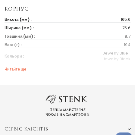
Корпус
Висота (мм) :
165.6
Ширина (мм) :
75.6
Товшина (мм) :
8.7
Вага (г) :
194
Jewelry Blue
Кольори :
Jewelry Black
Читайте ще
Дисплей
Діагональ екрану (дюйм) :
6.52
Тип екрану :
IPS LCD
Розширення :
720 x 1600 пікселів, 20:9 співвідношення (~269 ppi щільність)
Перша майстерня
Вихід на ринок
чохлів на смартфони
Рік випуску :
2021
СЕРВІС КЛІЄНТІВ
Ціна на старті продажів :
193 $